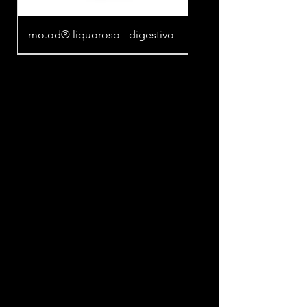
mo.od® liquoroso - digestivo