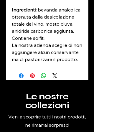
Ingredienti:
bevanda analcolica
ottenuta dalla dealcolazione
totale del vino, mosto d’uva,
anidride carbonica aggiunta.
Contiene solfiti.
La nostra azienda sceglie di non
aggiungere alcun conservante,
ma di pastorizzare il prodotto.
Colore:
giallo paglierino
Sentori percepiti
: intenso e
Le nostre
fruttato, con note di pera e
frutta tropicale
collezioni
Sapore:
si presenta armonico,
Vieni a scoprire tutti i nostri prodotti,
con note fruttate
ne rimarrai sorpreso!