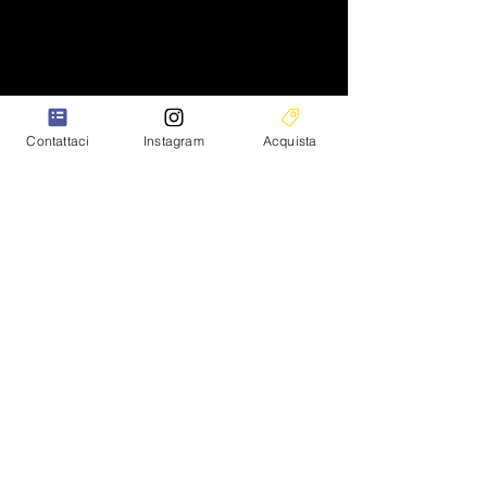
Contattaci
Instagram
Acquista
Princess S.r.l.
(+39)
0461 1596321
info@princesssrl.it
Sede legale: