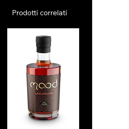
SENZA GLUTINE
Prodotti correlati
CERTIFICATO HALAL