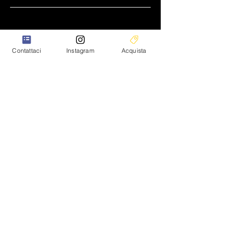
Contattaci
Instagram
Acquista
Princess S.r.l.
(+39)
0461 1596321
info@princesssrl.it
Sede legale:
Via Giuseppe di Vittorio,
65/2 38015 Lavis (TN)
Italia
Sedi operative:
Via Giuseppe di Vittorio,
65/1-67
38015 Lavis (TN) Italia