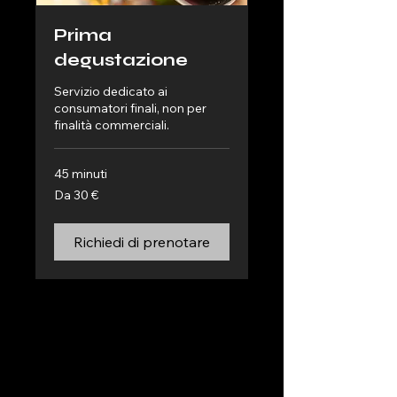
Prima
degustazione
Servizio dedicato ai
consumatori finali, non per
finalità commerciali.
45 minuti
Da
Da 30 €
30
euro
Richiedi di prenotare